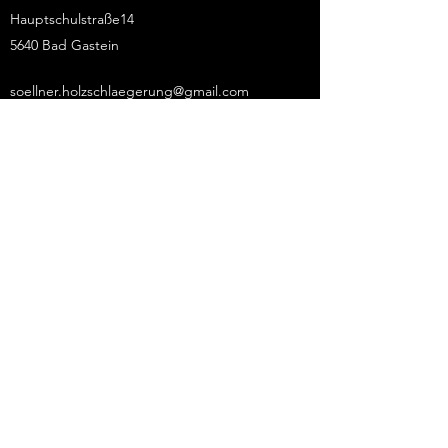
Hauptschulstraße14
5640 Bad Gastein
soellner.holzschlaegerung@gmail.com
+43 6763302583
+43 6766825970
Holzbringung und
Schneeräumung Söllner
soellner.holzschlaegerung@gmail.com
+43 6763302583
+43 6766825970